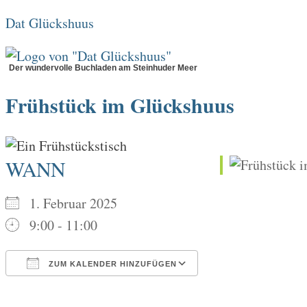
Zum
Dat Glückshuus
Inhalt
springen
Der wundervolle Buchladen am Steinhuder Meer
Frühstück im Glückshuus
WANN
1. Februar 2025
9:00 - 11:00
ZUM KALENDER HINZUFÜGEN
ICS herunterladen
Google Kalender
iCalendar
Office 365
Outlook Live