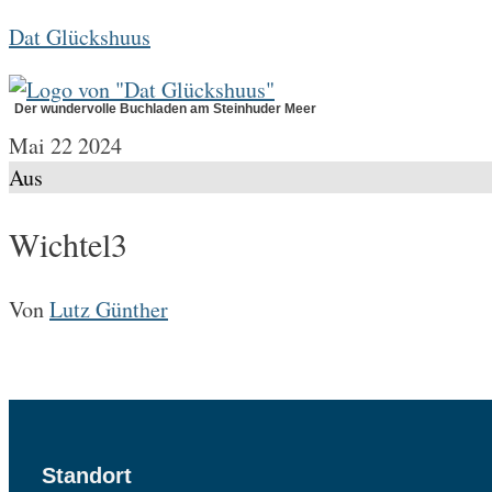
Zum
Dat Glückshuus
Inhalt
springen
Der wundervolle Buchladen am Steinhuder Meer
Mai
22
2024
Aus
Wichtel3
Von
Lutz Günther
Standort